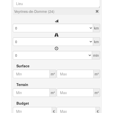
Veyrines-de-Domme (24)
km
km
min
Surface
m²
m²
Terrain
m²
m²
Budget
€
€