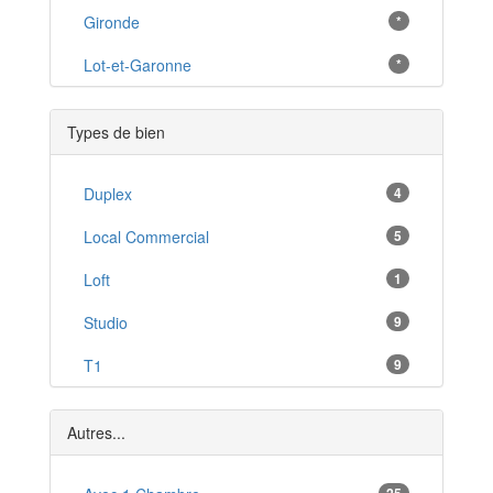
Belvès
Gironde
*
*
La Force
Lot-et-Garonne
*
*
Mussidan
*
Types de bien
Terrasson-Lavilledieu
*
Trélissac
Duplex
4
*
Hautefort
Local Commercial
5
*
Saint-Cyprien
Loft
1
*
Le Buisson-de-Cadouin
Studio
9
*
Lamothe-Montravel
T1
9
*
Vélines
T1 Bis
1
*
Autres...
T2
26