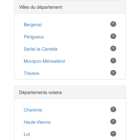
Villes du département
Bergerac
*
Périgueux
*
Sarlat-la-Canéda
*
Montpon-Ménestérol
*
Thiviers
*
Excideuil
*
Départements voisins
Ribérac
*
Lalinde
Charente
*
*
La Coquille
Haute-Vienne
*
*
Le Bugue
Lot
*
*