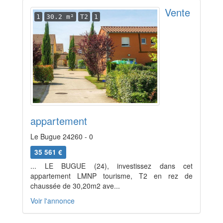
Vente
1
30.2 m²
T2
1
appartement
Le Bugue 24260 - 0
35 561 €
... LE BUGUE (24), investissez dans cet
appartement LMNP tourisme, T2 en rez de
chaussée de 30,20m2 ave...
Voir l'annonce