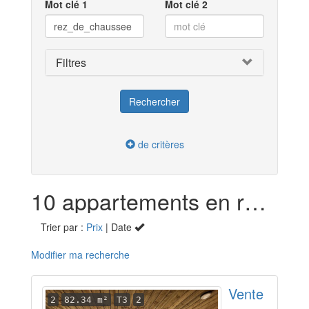
Mot clé 1
Mot clé 2
Filtres
de critères
10 appartements en rez-de-chaussée en vente dans la Dordogne (24)
Trier par :
Prix
| Date
Modifier ma recherche
Vente
2
82.34 m²
T3
2