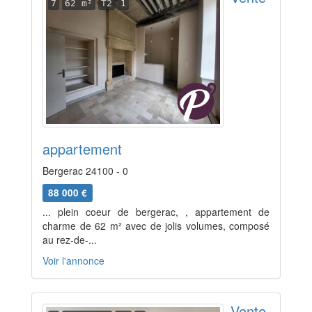
7
62 m²
T2
1
appartement
Bergerac 24100 - 0
88 000 €
... plein coeur de bergerac, , appartement de
charme de 62 m² avec de jolis volumes, composé
au rez-de-...
Voir l'annonce
Vente