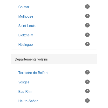
Colmar
*
Mulhouse
*
Saint-Louis
*
Blotzheim
*
Hésingue
*
Village-Neuf
*
Départements voisins
Riedisheim
*
Illzach
Territoire de Belfort
*
*
Kembs
Vosges
*
*
Altkirch
Bas-Rhin
*
*
Wittenheim
Haute-Saône
*
*