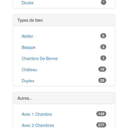
Rosenau
Doubs
*
*
Sierentz
*
Types de bien
Kingersheim
*
Rixheim
Atelier
5
*
Huningue
Basque
3
*
Schlierbach
Chambre De Bonne
1
*
Seppois-le-Bas
Château
16
*
Bartenheim
Duplex
29
*
Soultz-Haut-Rhin
Loft
5
*
Autres...
Studio
36
T1
Avec 1 Chambre
149
36
T1 Bis
Avec 2 Chambres
277
2