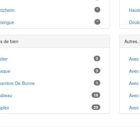
otzheim
*
Haut
singue
*
Doub
llage-Neuf
*
s de bien
Autres..
edisheim
*
lzach
elier
5
*
Avec
embs
asque
3
*
Avec
tkirch
hambre De Bonne
1
*
Avec
ttenheim
hâteau
16
*
Avec
osenau
plex
29
*
Avec
erentz
ft
5
*
Anci
ngersheim
udio
36
*
Arbo