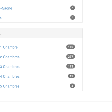
e-Saône
*
s
*
.
 1 Chambre
149
 2 Chambres
277
 3 Chambres
173
 4 Chambres
19
 5 Chambres
4
en
38
ré
19