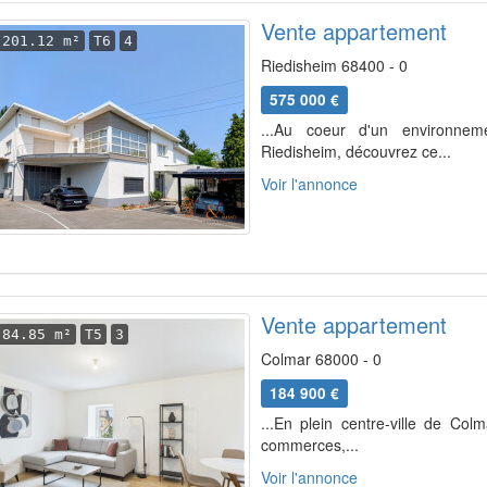
Vente appartement
201.12 m²
T6
4
Riedisheim 68400 - 0
575 000 €
...Au coeur d'un environneme
Riedisheim, découvrez ce...
Voir l'annonce
Vente appartement
84.85 m²
T5
3
Colmar 68000 - 0
184 900 €
...En plein centre-ville de Co
commerces,...
Voir l'annonce