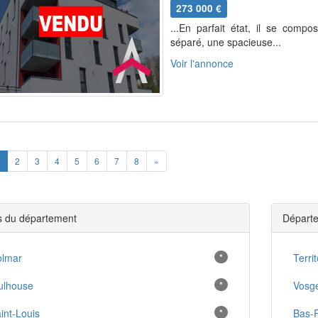
273 000 €
...En parfait état, il se com
séparé, une spacieuse...
Voir l'annonce
ious
Next
2
3
4
5
6
7
8
»
es du département
Départe
olmar
*
Territ
ulhouse
*
Vosg
int-Louis
*
Bas-