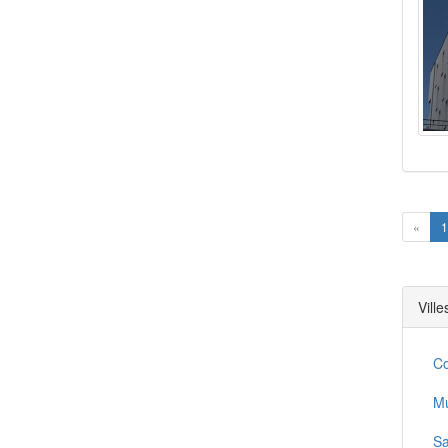
Prev
«
1
Vill
C
M
Sa