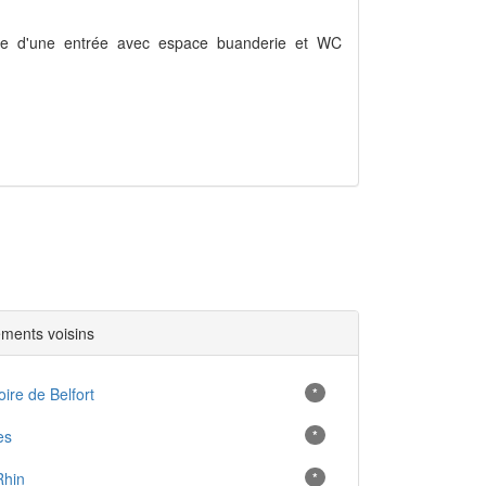
pose d'une entrée avec espace buanderie et WC
ments voisins
oire de Belfort
*
es
*
Rhin
*