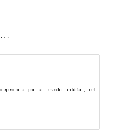
98 appartements vue dégagée en vente dans le Haut-Rhin (68)
indépendante par un escalier extérieur, cet