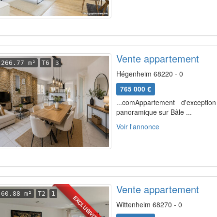
Vente appartement
266.77 m²
T6
3
Hégenheim 68220 - 0
765 000 €
...comAppartement d'excepti
panoramique sur Bâle ...
Voir l'annonce
Vente appartement
60.88 m²
T2
1
EXCLUSIVITÉ
Wittenheim 68270 - 0