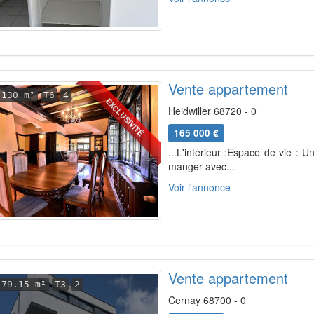
Vente appartement
130 m²
T6
4
EXCLUSIVITÉ
Heidwiller 68720 - 0
165 000 €
...L'intérieur :Espace de vie : 
manger avec...
Voir l'annonce
Vente appartement
79.15 m²
T3
2
Cernay 68700 - 0