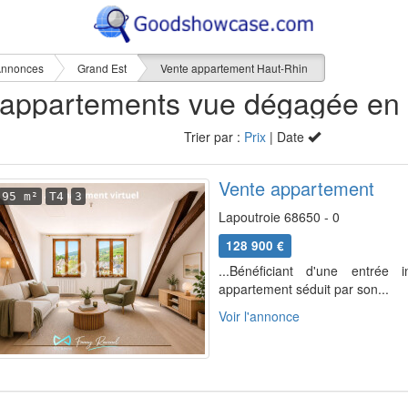
nnonces
Grand Est
Vente appartement Haut-Rhin
Trier par :
Prix
| Date
Vente appartement
95 m²
T4
3
Lapoutroie 68650 - 0
128 900 €
...Bénéficiant d'une entrée 
appartement séduit par son...
Voir l'annonce