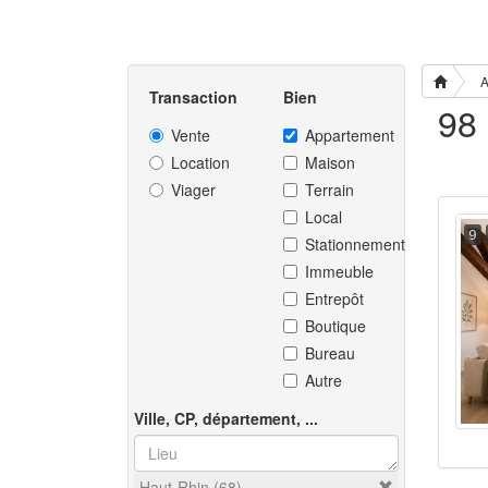
A
Transaction
Bien
Vente
Appartement
Location
Maison
Viager
Terrain
Local
9
Stationnement
Immeuble
Entrepôt
Boutique
Bureau
Autre
Ville, CP, département, ...
Haut-Rhin (68)