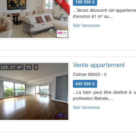
168 000 €
...Venez découvrir cet appartem
d'environ 61 m² au...
Voir l'annonce
Vente appartement
125.17 m²
T5
3
Colmar 68000 - 0
445 000 €
...Le bien peut être destiné à 
profession libérale,...
Voir l'annonce