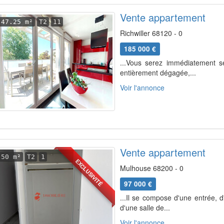
Vente appartement
47.25 m²
T2
11
Richwiller 68120 - 0
185 000 €
...Vous serez immédiatement sé
entièrement dégagée,...
Voir l'annonce
Vente appartement
50 m²
T2
1
EXCLUSIVITÉ
Mulhouse 68200 - 0
97 000 €
...Il se compose d'une entrée, 
d'une salle de...
Voir l'annonce