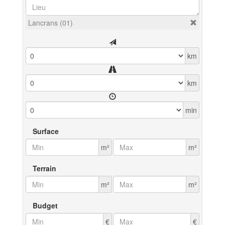
Lancrans (01)
km
km
min
Surface
m²
m²
Terrain
m²
m²
Budget
€
€