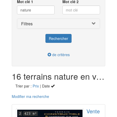
Mot clé 1
Mot clé 2
Filtres
de critères
16 terrains nature en vente dans le Val-d'Oise (95)
Trier par :
Prix
| Date
Modifier ma recherche
Vente
2
423 m²