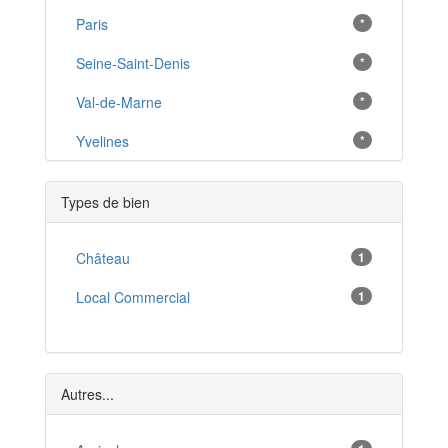
Cormeilles-en-Parisis
Paris
*
*
Franconville
Seine-Saint-Denis
*
*
Eaubonne
Val-de-Marne
*
*
Enghien-les-Bains
Yvelines
*
*
Sannois
*
Types de bien
Domont
*
Magny-en-Vexin
Château
1
*
Éragny
Local Commercial
1
*
Gonesse
*
Beaumont-sur-Oise
*
Autres...
Osny
*