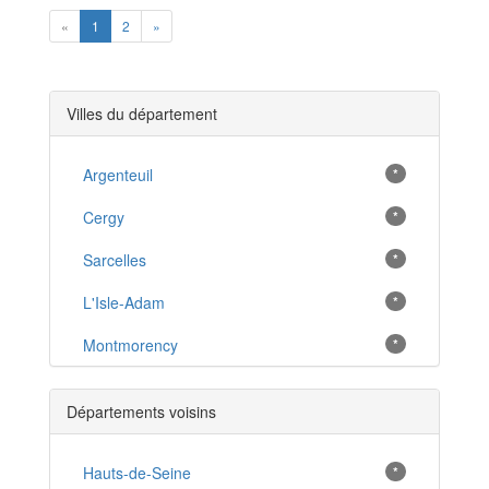
Previous
Next
«
1
2
»
Villes du département
Argenteuil
*
Cergy
*
Sarcelles
*
L'Isle-Adam
*
Montmorency
*
Pontoise
*
Départements voisins
Marines
*
Goussainville
Hauts-de-Seine
*
*