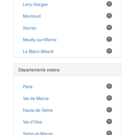
Livry-Gargan
*
Montreuil
*
Sevran
*
Neuilly-sur-Marne
*
Le Blanc-Mesnil
*
Noisy-le-Grand
*
Départements voisins
Saint-Ouen
*
Tremblay-en-France
Paris
*
*
Saint-Denis
Val-de-Marne
*
*
Aubervilliers
Hauts-de-Seine
*
*
Drancy
Val-d'Oise
*
*
Villepinte
Seine-et-Marne
*
*