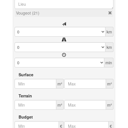
Vougeot (21)
km
km
min
Surface
m²
m²
Terrain
m²
m²
Budget
€
€