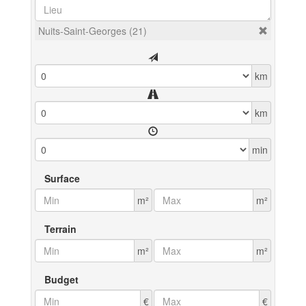
Nuits-Saint-Georges (21)
km
km
min
Surface
m²
m²
Terrain
m²
m²
Budget
€
€