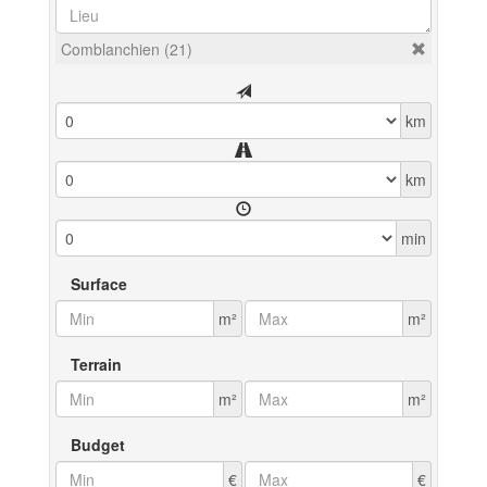
Comblanchien (21)
km
km
min
Surface
m²
m²
Terrain
m²
m²
Budget
€
€