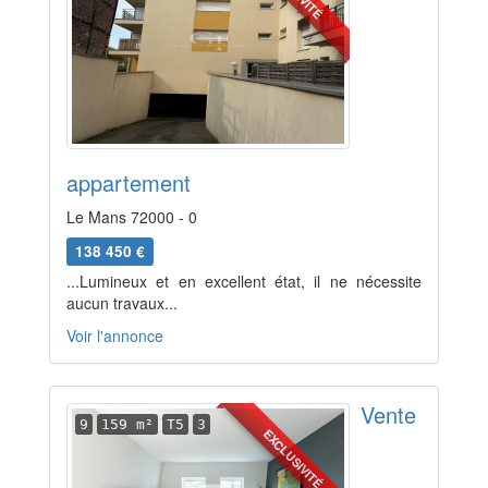
appartement
Le Mans 72000 - 0
138 450 €
...Lumineux et en excellent état, il ne nécessite
aucun travaux...
Voir l'annonce
Vente
9
159 m²
T5
3
EXCLUSIVITÉ