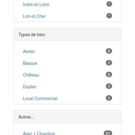
La Flèche
Indre-et-Loire
*
*
Vibraye
Loir-et-Cher
*
*
Le Lude
*
Types de bien
Allonnes
*
Changé
Atelier
3
*
Noyen-sur-Sarthe
Basque
1
*
Fresnay-sur-Sarthe
Château
2
*
Vaas
Duplex
1
*
Bonnétable
Local Commercial
1
*
Montfort-le-Gesnois
Studio
6
*
Autres...
T1
6
T1 Bis
Avec 1 Chambre
21
2