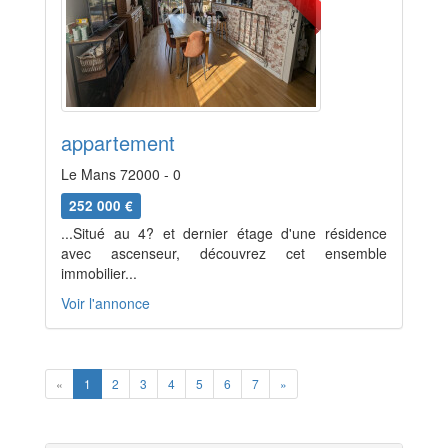
appartement
Le Mans 72000 - 0
252 000 €
...Situé au 4? et dernier étage d'une résidence
avec ascenseur, découvrez cet ensemble
immobilier...
Voir l'annonce
Previous
Next
«
1
2
3
4
5
6
7
»