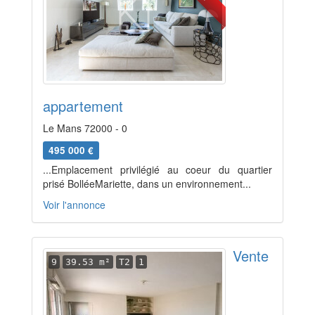
appartement
Le Mans 72000 - 0
495 000 €
...Emplacement privilégié au coeur du quartier
prisé BolléeMariette, dans un environnement...
Voir l'annonce
Vente
9
39.53 m²
T2
1