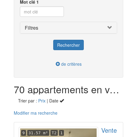
Mot clé 1
Filtres
de critères
70 appartements en vente dans la Sarthe (72)
Trier par :
Prix
| Date
Modifier ma recherche
Vente
9
31.57 m²
T2
1