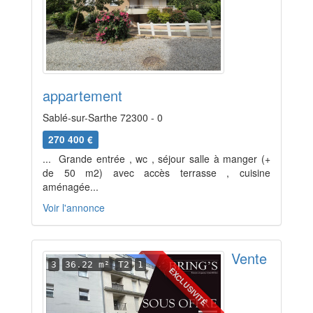
appartement
Sablé-sur-Sarthe 72300 - 0
270 400 €
... Grande entrée , wc , séjour salle à manger (+
de 50 m2) avec accès terrasse , cuisine
aménagée...
Voir l'annonce
Vente
3
36.22 m²
T2
1
EXCLUSIVITÉ