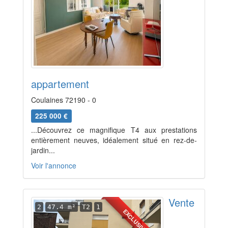
appartement
Coulaines 72190 - 0
225 000 €
...Découvrez ce magnifique T4 aux prestations
entièrement neuves, idéalement situé en rez-de-
jardin...
Voir l'annonce
Vente
2
47.4 m²
T2
1
EXCLUSIVITÉ