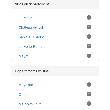
Villes du département
Le Mans
*
Château-du-Loir
*
Sablé-sur-Sarthe
*
La Ferté-Bernard
*
Mayet
*
La Chartre-sur-le-Loir
*
Départements voisins
Mamers
*
Écommoy
Mayenne
*
*
Le Grand-Lucé
Orne
*
*
Aubigné-Racan
Maine-et-Loire
*
*