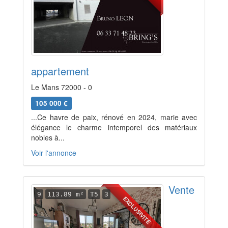
appartement
Le Mans 72000 - 0
105 000 €
...Ce havre de paix, rénové en 2024, marie avec
élégance le charme intemporel des matériaux
nobles à...
Voir l'annonce
Vente
9
113.89 m²
T5
3
EXCLUSIVITÉ