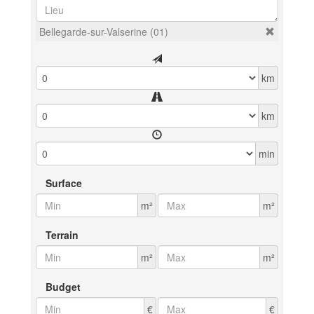
Bellegarde-sur-Valserine (01)
km
km
min
Surface
m²
m²
Terrain
m²
m²
Budget
€
€