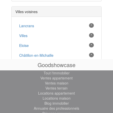
Villes voisines
Lancrans
*
Villes
*
Eloise
*
Châtillon-en-Michaille
*
Goodshowcase
Léaz
*
Tout l'immobilier
Billiat
*
Ventes appartement
Ventes maison
Confort
*
Ventes terrain
Locations appartement
Montanges
*
Locations maison
Blog immobilier
Collonges
*
Annuaire des professionnels