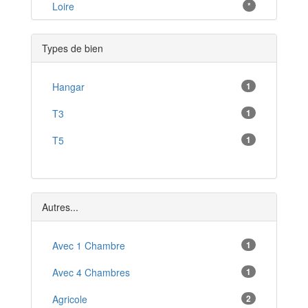
Villars-les-Dombes
Loire
*
*
Belley
*
Types de bien
Ornex
*
Péron
Hangar
1
*
Collonges
T3
1
*
Pont-de-Vaux
T5
1
*
Vonnas
*
Bellegarde-sur-Valserine
*
Autres...
Montluel
*
Avec 1 Chambre
1
Avec 4 Chambres
1
Agricole
2