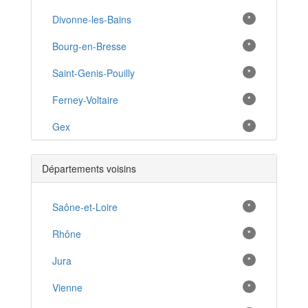
Divonne-les-Bains
*
Bourg-en-Bresse
*
Saint-Genis-Pouilly
*
Ferney-Voltaire
*
Gex
*
Oyonnax
*
Départements voisins
Prévessin-Moëns
*
Thoiry
Saône-et-Loire
*
*
Cessy
Rhône
*
*
Châtillon-sur-Chalaronne
Jura
*
*
Meximieux
Vienne
*
*