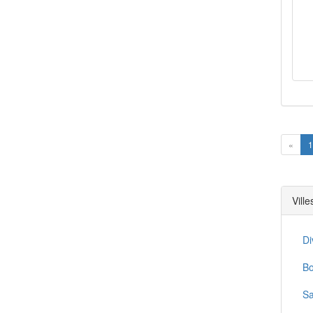
Prev
«
1
Vill
Di
Bo
Sa