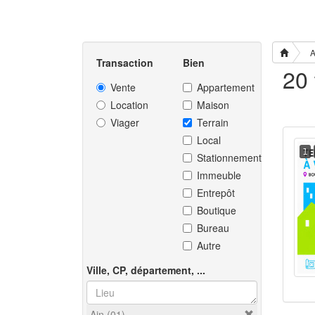
A
Transaction
Bien
Vente
Appartement
Location
Maison
Viager
Terrain
Local
1
Stationnement
Immeuble
Entrepôt
Boutique
Bureau
Autre
Ville, CP, département, ...
Ain (01)