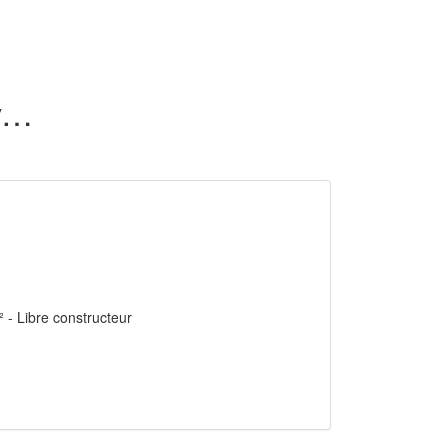
20 terrains proche centre-ville en vente dans l'Ain (01)
² - Libre constructeur