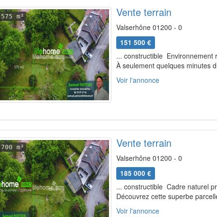
Vente terrain
575 m²
Valserhône 01200 - 0
151 500 €
... constructible  Environnemen
À seulement quelques minutes du
Voir l'annonce
Vente terrain
700 m²
Valserhône 01200 - 0
185 000 €
... constructible  Cadre naturel p
Découvrez cette superbe parcelle
Voir l'annonce