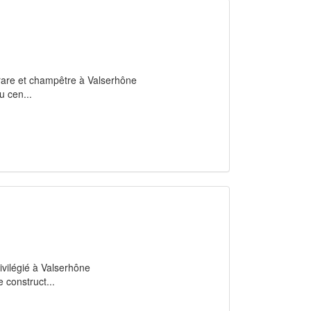
t rare et champêtre à Valserhône
 cen...
rivilégié à Valserhône
 construct...