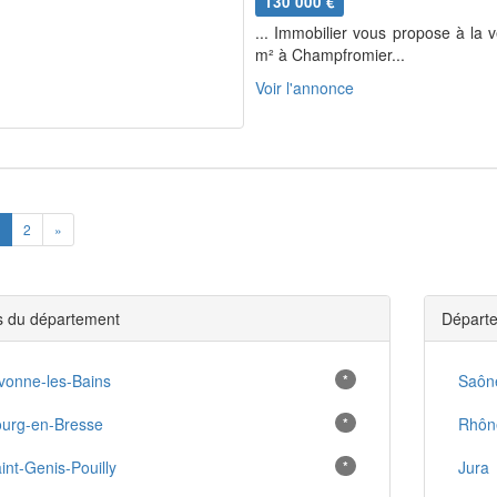
130 000 €
... Immobilier vous propose à la v
m² à Champfromier...
Voir l'annonce
ious
Next
2
»
es du département
Départe
vonne-les-Bains
*
Saône
urg-en-Bresse
*
Rhôn
int-Genis-Pouilly
*
Jura