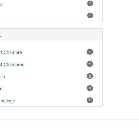
ne
*
*
.
 1 Chambre
1
 4 Chambres
1
ole
2
ré
4
imatique
1
ructible
53
ition Nord
1
ition Sud
17