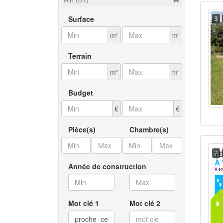
Surface
3
m²
m²
Terrain
m²
m²
Budget
€
€
Pièce(s)
Chambre(s)
2
Année de construction
Mot clé 1
Mot clé 2