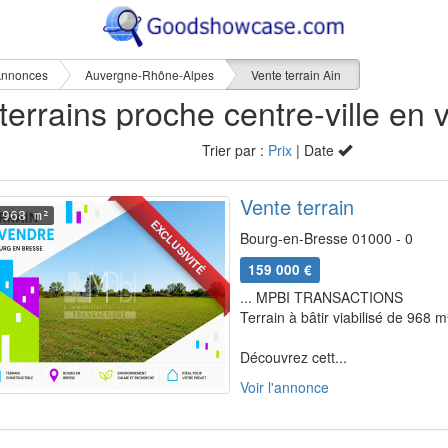
nnonces
Auvergne-Rhône-Alpes
Vente terrain Ain
Trier par :
Prix
| Date
Vente terrain
968 m²
EXCLUSIVITÉ
Bourg-en-Bresse 01000 - 0
159 000 €
... MPBI TRANSACTIONS
Terrain à bâtir viabilisé de 968 m
Découvrez cett...
Voir l'annonce