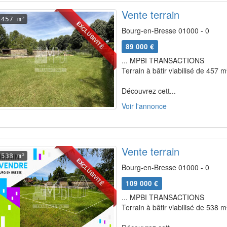
Vente terrain
457 m²
EXCLUSIVITÉ
Bourg-en-Bresse 01000 - 0
89 000 €
... MPBI TRANSACTIONS
Terrain à bâtir viabilisé de 457 m
Découvrez cett...
Voir l'annonce
Vente terrain
538 m²
EXCLUSIVITÉ
Bourg-en-Bresse 01000 - 0
109 000 €
... MPBI TRANSACTIONS
Terrain à bâtir viabilisé de 538 m