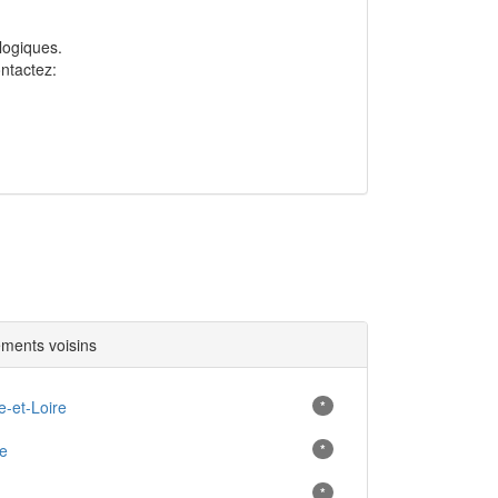
ologiques.
ntactez:
ments voisins
-et-Loire
*
e
*
*