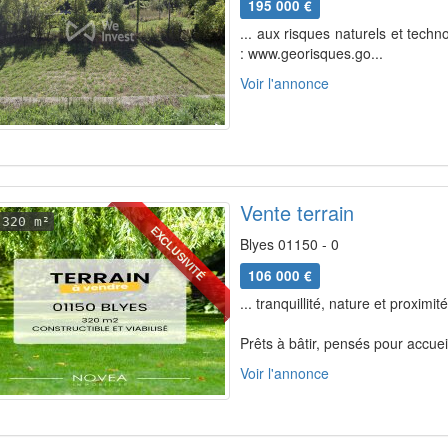
195 000 €
... aux risques naturels et techn
: www.georisques.go...
Voir l'annonce
Vente terrain
320 m²
EXCLUSIVITÉ
Blyes 01150 - 0
106 000 €
... tranquillité, nature et proxim
Prêts à bâtir, pensés pour accueill
Voir l'annonce