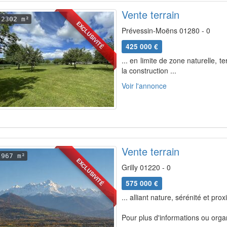
Vente terrain
2302 m²
EXCLUSIVITÉ
Prévessin-Moëns 01280 - 0
425 000 €
... en limite de zone naturelle, t
la construction ...
Voir l'annonce
Vente terrain
967 m²
EXCLUSIVITÉ
Grilly 01220 - 0
575 000 €
... alliant nature, sérénité et p
Pour plus d'informations ou organ