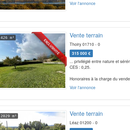
Voir l'annonce
Vente terrain
426 m²
EXCLUSIVITÉ
Thoiry 01710 - 0
315 000 €
... privilégié entre nature et sérén
CES : 0,25.
Honoraires à la charge du vendeu
Voir l'annonce
Vente terrain
2029 m²
Léaz 01200 - 0