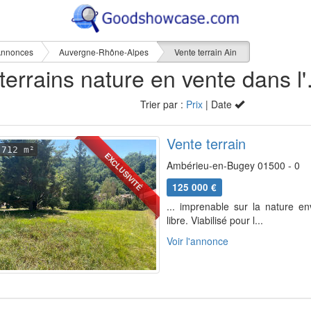
nnonces
Auvergne-Rhône-Alpes
Vente terrain Ain
24 terrai
Trier par :
Prix
| Date
Vente terrain
712 m²
EXCLUSIVITÉ
Ambérieu-en-Bugey 01500 - 0
125 000 €
... imprenable sur la nature en
libre. Viabilisé pour l...
Voir l'annonce