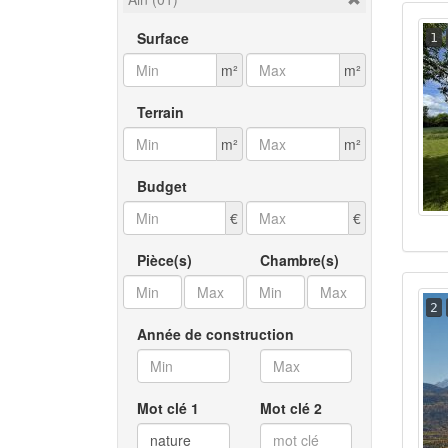
Surface
1
m²
m²
Terrain
m²
m²
Budget
€
€
Pièce(s)
Chambre(s)
2
Année de construction
Mot clé 1
Mot clé 2