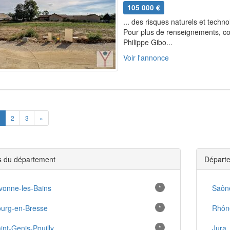
105 000 €
... des risques naturels et techn
Pour plus de renseignements, co
Philippe Gibo...
Voir l'annonce
ious
Next
2
3
»
es du département
Départe
vonne-les-Bains
*
Saône
urg-en-Bresse
*
Rhôn
int-Genis-Pouilly
*
Jura