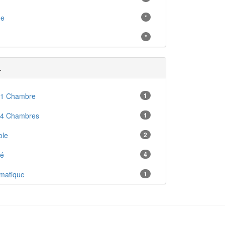
ne
*
*
.
 1 Chambre
1
 4 Chambres
1
ole
2
ré
4
imatique
1
ructible
53
ition Nord
1