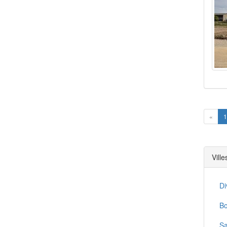
Prev
«
1
Vill
Di
Bo
Sa