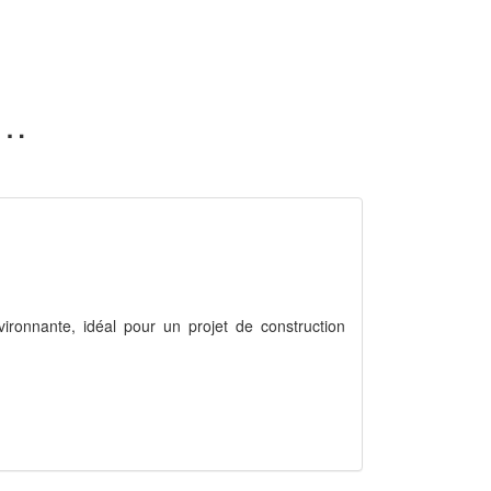
ns nature en vente dans l'Ain (01)
vironnante, idéal pour un projet de construction