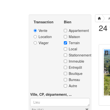
A
Transaction
Bien
Vente
Appartement
Location
Maison
Viager
Terrain
Local
2
Stationnement
Immeuble
Entrepôt
Boutique
Bureau
Autre
Ville, CP, département, ...
Ain (01)