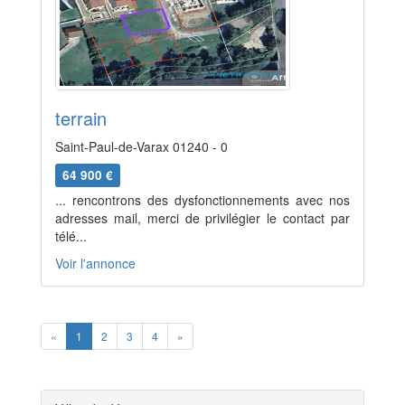
terrain
Saint-Paul-de-Varax 01240 - 0
64 900 €
... rencontrons des dysfonctionnements avec nos
adresses mail, merci de privilégier le contact par
télé...
Voir l'annonce
Previous
Next
«
1
2
3
4
»