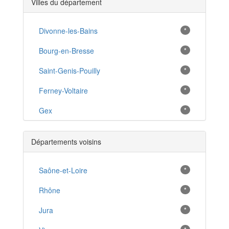
Villes du département
Divonne-les-Bains
*
Bourg-en-Bresse
*
Saint-Genis-Pouilly
*
Ferney-Voltaire
*
Gex
*
Oyonnax
*
Départements voisins
Prévessin-Moëns
*
Thoiry
Saône-et-Loire
*
*
Cessy
Rhône
*
*
Châtillon-sur-Chalaronne
Jura
*
*