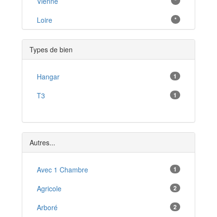
Meximieux
Vienne
*
*
Villars-les-Dombes
Loire
*
*
Belley
*
Types de bien
Ornex
*
Péron
Hangar
1
*
Collonges
T3
1
*
Pont-de-Vaux
*
Vonnas
*
Autres...
Bellegarde-sur-Valserine
*
Avec 1 Chambre
1
Montluel
*
Agricole
2
Arboré
2