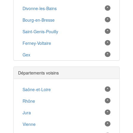
Divonne-les-Bains
*
Bourg-en-Bresse
*
Saint-Genis-Pouilly
*
Ferney-Voltaire
*
Gex
*
Oyonnax
*
Départements voisins
Prévessin-Moëns
*
Thoiry
Saône-et-Loire
*
*
Cessy
Rhône
*
*
Châtillon-sur-Chalaronne
Jura
*
*
Meximieux
Vienne
*
*