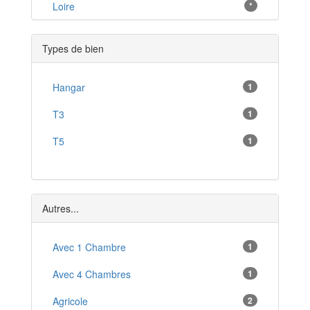
Villars-les-Dombes
Loire
*
*
Belley
*
Types de bien
Ornex
*
Péron
Hangar
1
*
Collonges
T3
1
*
Pont-de-Vaux
T5
1
*
Vonnas
*
Bellegarde-sur-Valserine
*
Autres...
Montluel
*
Avec 1 Chambre
1
Avec 4 Chambres
1
Agricole
2