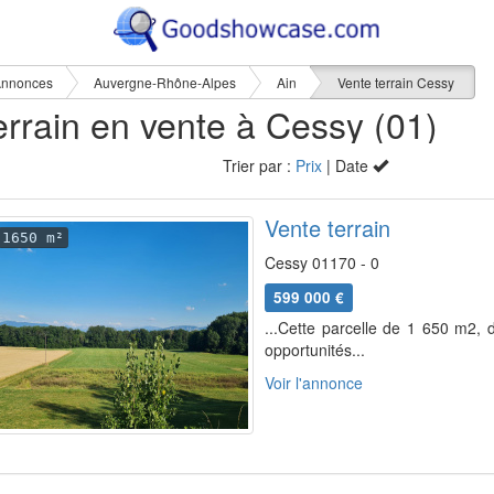
nnonces
Auvergne-Rhône-Alpes
Ain
Vente terrain Cessy
errain en vente à Cessy (01)
Trier par :
Prix
| Date
Vente terrain
1650 m²
Cessy 01170 - 0
599 000 €
...Cette parcelle de 1 650 m2, 
opportunités...
Voir l'annonce