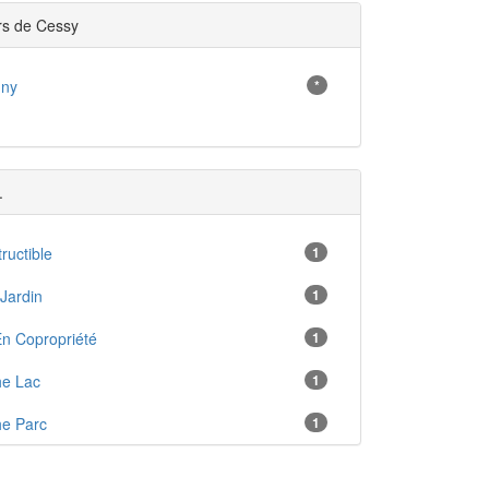
rs de Cessy
gny
*
.
ructible
1
Jardin
1
n Copropriété
1
he Lac
1
e Parc
1
e Port
1