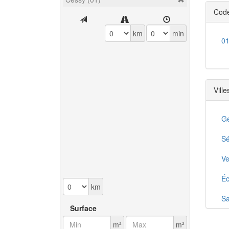
Code
km
min
0
Ville
G
S
Ve
É
km
Sa
Surface
Gr
m²
m²