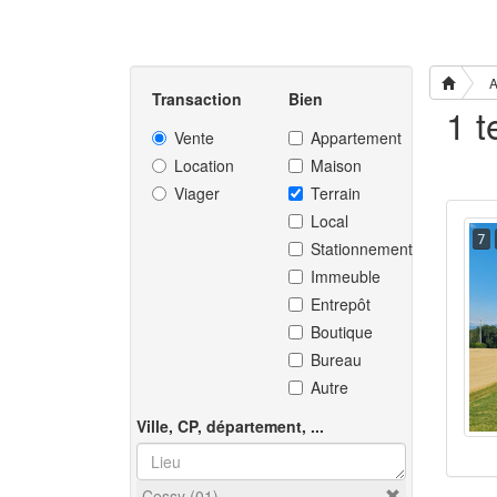
A
Transaction
Bien
1 t
Vente
Appartement
Location
Maison
Viager
Terrain
Local
7
Stationnement
Immeuble
Entrepôt
Boutique
Bureau
Autre
Ville, CP, département, ...
Cessy (01)