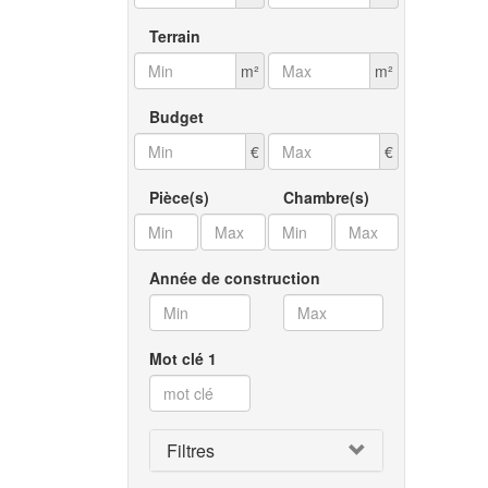
Ch
Terrain
O
m²
m²
Cr
Budget
Di
€
€
Pr
Pièce(s)
Chambre(s)
Fe
Mi
Année de construction
Sa
Mot clé 1
Se
La
Lé
Filtres
Th