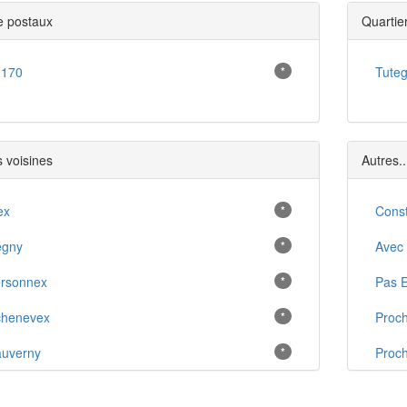
 postaux
Quartie
1170
*
Tute
s voisines
Autres..
ex
*
Const
égny
*
Avec 
rsonnex
*
Pas E
chenevex
*
Proc
uverny
*
Proch
illy
*
Proch