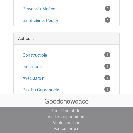
Prévessin-Moëns
*
Saint-Genis-Pouilly
*
Sergy
*
Autres...
Cessy
*
Ornex
Constructible
1
*
Versonnex
Individuelle
1
*
Gex
Avec Jardin
1
*
Ferney-Voltaire
Pas En Copropriété
1
*
Goodshowcase
Thoiry
Viabilisé
1
*
Tout l'immobilier
Sauverny
*
Ventes appartement
Ventes maison
Lélex
*
Ventes terrain