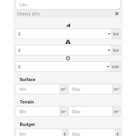
Chevry (01)
km
km
min
Surface
m²
m²
Terrain
m²
m²
Budget
€
€