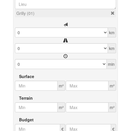
Grilly (01)
km
km
min
Surface
m²
m²
Terrain
m²
m²
Budget
€
€