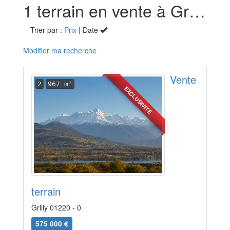
1 terrain en vente à Grilly (01)
Trier par :
Prix
| Date
Modifier ma recherche
Vente
2
967 m²
EXCLUSIVITÉ
terrain
Grilly 01220 - 0
575 000 €