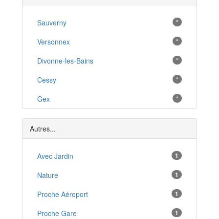
Sauverny
*
Versonnex
*
Divonne-les-Bains
*
Cessy
*
Gex
*
Ségny
*
Autres...
Échenevex
*
Ornex
Avec Jardin
1
*
Chevry
Nature
1
*
Ferney-Voltaire
Proche Aéroport
1
*
Prévessin-Moëns
Proche Gare
1
*