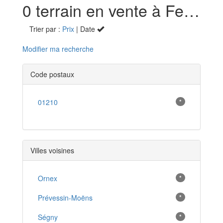
0 terrain en vente à Ferney-Voltaire (01)
Trier par :
Prix
| Date
Modifier ma recherche
Code postaux
01210
*
Villes voisines
Ornex
*
Prévessin-Moëns
*
Ségny
*