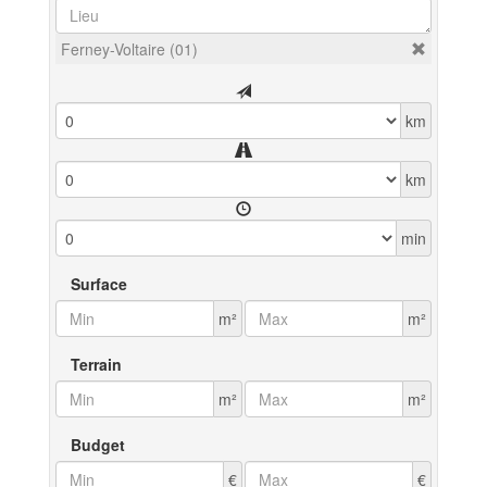
Ferney-Voltaire (01)
km
km
min
Surface
m²
m²
Terrain
m²
m²
Budget
€
€