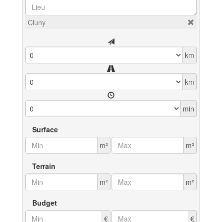
Cluny
km
km
min
Surface
m²
m²
Terrain
m²
m²
Budget
€
€