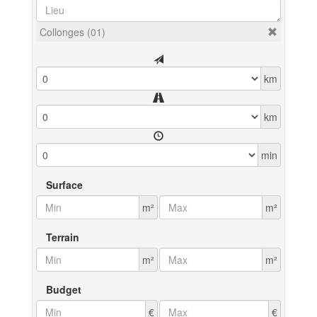
Collonges (01)
km
km
min
Surface
m²
m²
Terrain
m²
m²
Budget
€
€