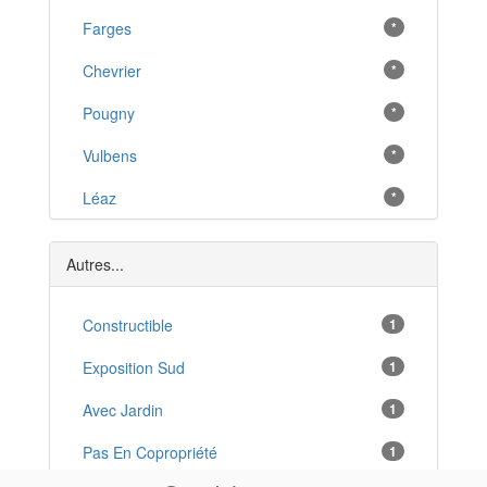
Farges
*
Chevrier
*
Pougny
*
Vulbens
*
Léaz
*
Lancrans
*
Autres...
Péron
*
Valleiry
Constructible
1
*
Dingy-en-Vuache
Exposition Sud
1
*
Confort
Avec Jardin
1
*
Bellegarde-sur-Valserine
Pas En Copropriété
1
*