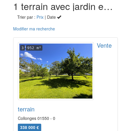
1 terrain avec jardin en vente à Collonges (01)
Trier par :
Prix
| Date
Modifier ma recherche
Vente
3
952 m²
terrain
Collonges 01550 - 0
338 000 €