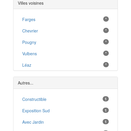
Villes voisines
Farges
*
Chevrier
*
Pougny
*
Vulbens
*
Léaz
*
Lancrans
*
Autres...
Péron
*
Valleiry
Constructible
1
*
Dingy-en-Vuache
Exposition Sud
1
*
Confort
Avec Jardin
1
*