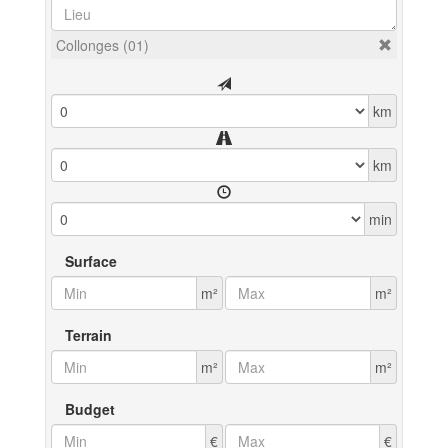
Collonges (01)
km
km
min
Surface
m²
m²
Terrain
m²
m²
Budget
€
€