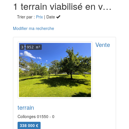
1 terrain viabilisé en vente à Collonges (01)
Trier par :
Prix
| Date
Modifier ma recherche
Vente
3
952 m²
terrain
Collonges 01550 - 0
338 000 €