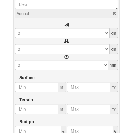
Vesoul
km
km
min
Surface
m²
m²
Terrain
m²
m²
Budget
€
€