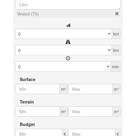
Vesoul (70)
km
km
min
Surface
m²
m²
Terrain
m²
m²
Budget
€
€