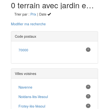
0 terrain avec jardin en vente à Vesoul (70)
Trier par :
Prix
| Date
Modifier ma recherche
Code postaux
70000
*
Villes voisines
Navenne
*
Noidans-lès-Vesoul
*
Frotey-lès-Vesoul
*