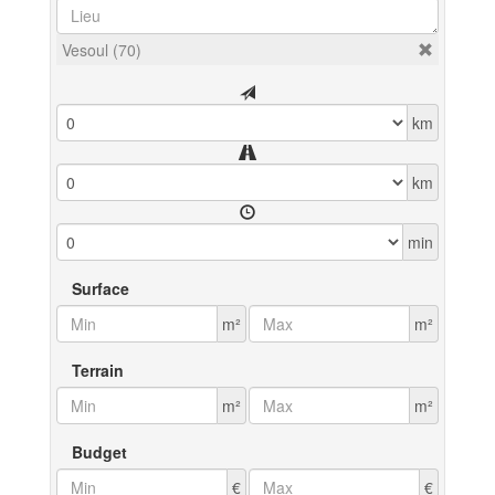
Vesoul (70)
km
km
min
Surface
m²
m²
Terrain
m²
m²
Budget
€
€