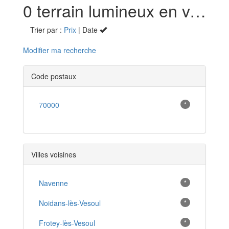
0 terrain lumineux en vente à Vesoul (70)
Trier par :
Prix
| Date
Modifier ma recherche
Code postaux
70000
*
Villes voisines
Navenne
*
Noidans-lès-Vesoul
*
Frotey-lès-Vesoul
*