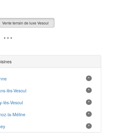
Vente terrain de luxe Vesoul
0 terrain de luxe en vente à Vesoul (70)
oisines
nne
*
ns-lès-Vesoul
*
y-lès-Vesoul
*
oz-la-Méline
*
cey
*