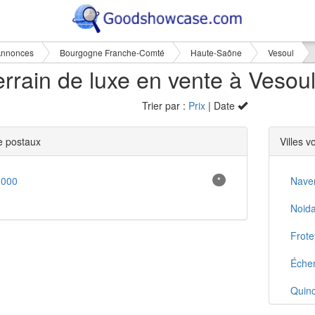
nnonces
Bourgogne Franche-Comté
Haute-Saône
Vesoul
Trier par :
Prix
| Date
 postaux
Villes v
0000
*
Nave
Noida
Frote
Échen
Quin