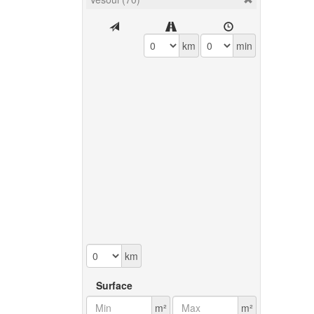
km
min
km
Surface
m²
m²