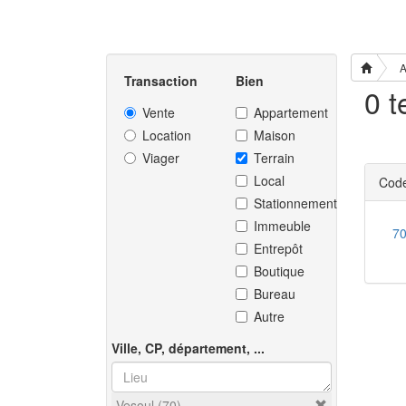
A
Transaction
Bien
Vente
Appartement
Location
Maison
Viager
Terrain
Local
Code
Stationnement
Immeuble
7
Entrepôt
Boutique
Bureau
Autre
Ville, CP, département, ...
Vesoul (70)