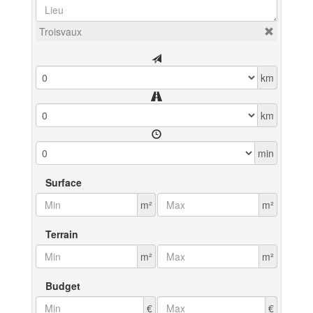
Troisvaux
km
km
min
Surface
m²
m²
Terrain
m²
m²
Budget
€
€