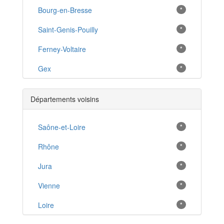
Bourg-en-Bresse
*
Saint-Genis-Pouilly
*
Ferney-Voltaire
*
Gex
*
Oyonnax
*
Départements voisins
Prévessin-Moëns
*
Thoiry
Saône-et-Loire
*
*
Cessy
Rhône
*
*
Châtillon-sur-Chalaronne
Jura
*
*
Meximieux
Vienne
*
*
Villars-les-Dombes
Loire
*
*