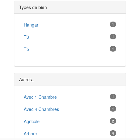
Belley
*
Types de bien
Ornex
*
Péron
Hangar
1
*
Collonges
T3
1
*
Pont-de-Vaux
T5
1
*
Vonnas
*
Bellegarde-sur-Valserine
*
Autres...
Montluel
*
Avec 1 Chambre
1
Avec 4 Chambres
1
Agricole
2
Arboré
4