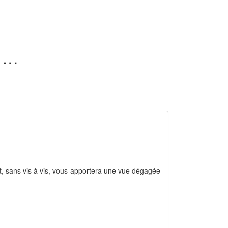
0 terrain proche tramway en vente dans l'Ain (01)
st, sans vis à vis, vous apportera une vue dégagée