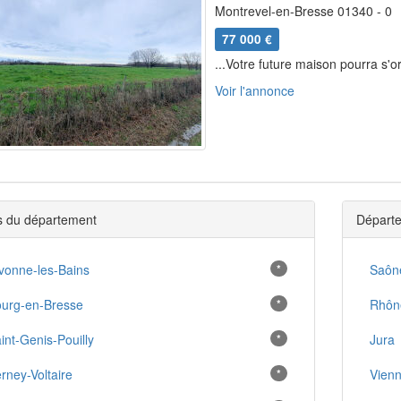
Montrevel-en-Bresse 01340 - 0
77 000 €
...Votre future maison pourra s'or
Voir l'annonce
es du département
Départe
vonne-les-Bains
*
Saône
urg-en-Bresse
*
Rhôn
int-Genis-Pouilly
*
Jura
rney-Voltaire
*
Vien