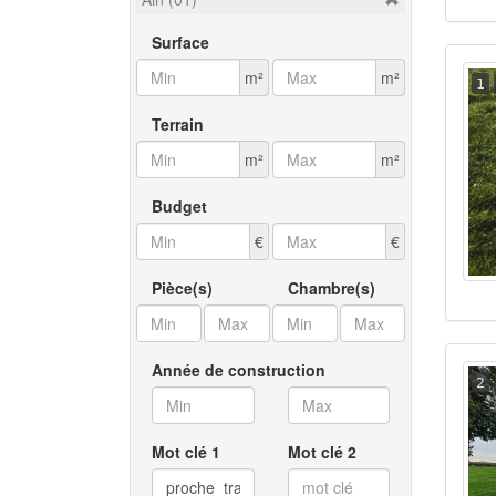
Surface
m²
m²
1
Terrain
m²
m²
Budget
€
€
Pièce(s)
Chambre(s)
Année de construction
2
Mot clé 1
Mot clé 2