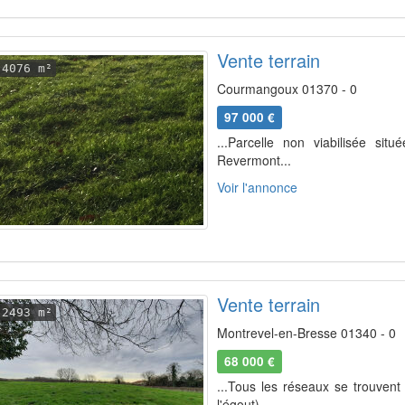
Vente terrain
4076 m²
Courmangoux 01370 - 0
97 000 €
...Parcelle non viabilisée si
Revermont...
Voir l'annonce
Vente terrain
2493 m²
Montrevel-en-Bresse 01340 - 0
68 000 €
...Tous les réseaux se trouvent
l'égout)...