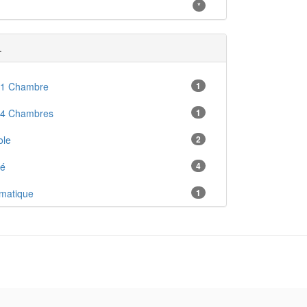
*
.
 1 Chambre
1
 4 Chambres
1
ole
2
ré
4
imatique
1
ructible
53
ition Nord
1
ition Sud
17
 Garage
2