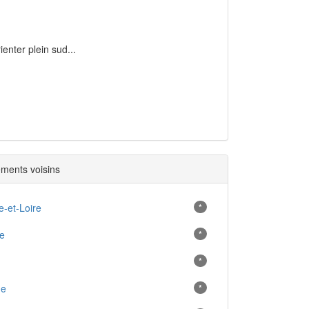
ienter plein sud...
ments voisins
-et-Loire
*
e
*
*
ne
*