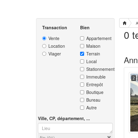
A
Transaction
Bien
Vente
Appartement
Location
Maison
Viager
Terrain
Ann
Local
Stationnement
Immeuble
2
Entrepôt
Boutique
Bureau
Autre
Ville, CP, département, ...
Ain (01)