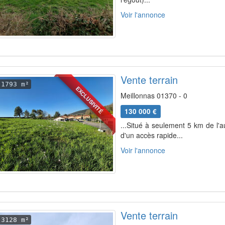
Voir l'annonce
Vente terrain
1793 m²
EXCLUSIVITÉ
Meillonnas 01370 - 0
130 000 €
...Situé à seulement 5 km de l'a
d'un accès rapide...
Voir l'annonce
Vente terrain
3128 m²