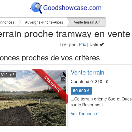
nnonces
Auvergne-Rhône-Alpes
Vente terrain Ain
Trier par :
Prix
| Date
onces proches de vos critères
Vente terrain
812 m²
EXCLUSIVITÉ
Curtafond 01310 - 0
59 000 €
...Ce terrain orienté Sud et Oue
sur le Revermont...
Voir l'annonce