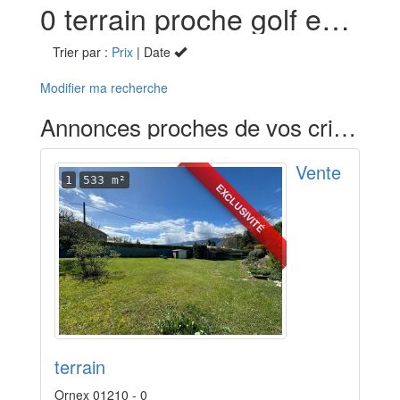
0 terrain proche golf en vente à Ornex (01)
Trier par :
Prix
| Date
Modifier ma recherche
Annonces proches de vos critères
Vente
1
533 m²
EXCLUSIVITÉ
terrain
Ornex 01210 - 0