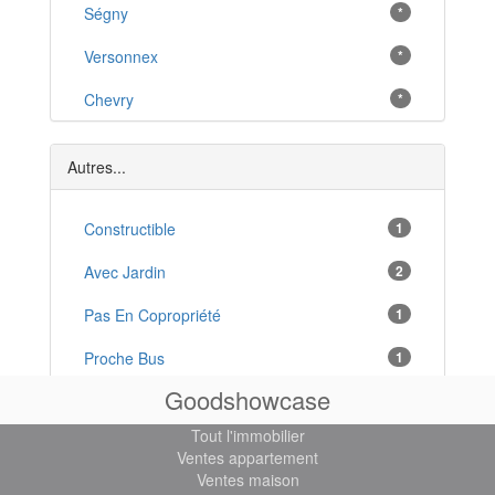
Ségny
*
Versonnex
*
Chevry
*
Sauverny
*
Autres...
Cessy
*
Saint-Genis-Pouilly
Constructible
1
*
Échenevex
Avec Jardin
2
*
Crozet
Pas En Copropriété
1
*
Grilly
Proche Bus
1
*
Goodshowcase
Gex
Proche Lac
1
*
Tout l'immobilier
Sergy
*
Ventes appartement
Ventes maison
Thoiry
*