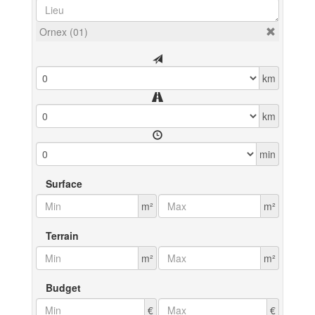
Ornex (01)
km
km
min
Surface
m²
m²
Terrain
m²
m²
Budget
€
€