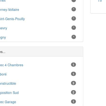
rnex
*
T5
rney-Voltaire
*
int-Genis-Pouilly
*
evry
*
égny
*
ozet
*
s...
rgy
*
rsonnex
vec 4 Chambres
1
*
chenevex
boré
1
*
essy
nstructible
3
*
oiry
position Sud
2
*
uverny
vec Garage
1
*