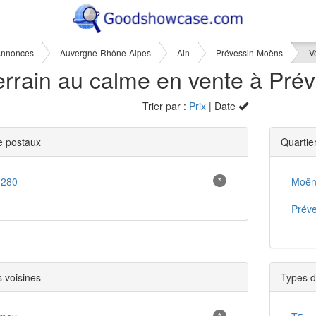
nnonces
Auvergne-Rhône-Alpes
Ain
Prévessin-Moëns
V
0 t
Trier par :
Prix
| Date
 postaux
Quartie
1280
*
Moën
Préve
s voisines
Types d