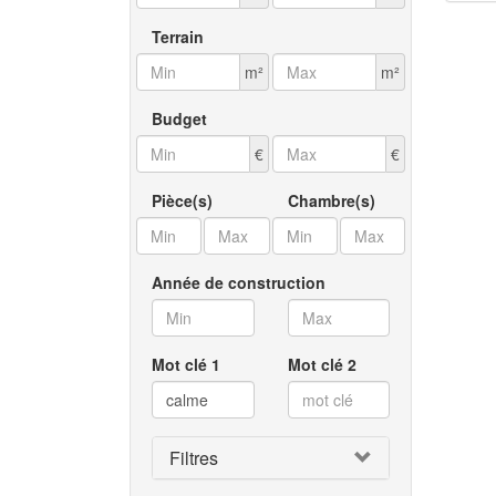
G
In
Terrain
Gr
Av
m²
m²
Sa
Na
Budget
Ch
Av
€
€
Lé
Pa
Pièce(s)
Chambre(s)
Sa
Pr
Année de construction
Di
Pr
P
Pr
Mot clé 1
Mot clé 2
Av
Filtres