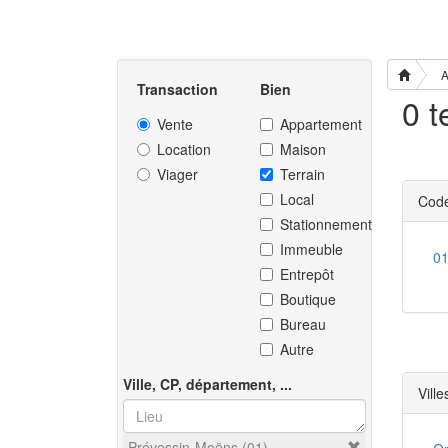
A
Transaction
Bien
Vente
Appartement
Location
Maison
Viager
Terrain
Local
Code
Stationnement
Immeuble
0
Entrepôt
Boutique
Bureau
Autre
Ville, CP, département, ...
Ville
Prévessin-Moëns (01)