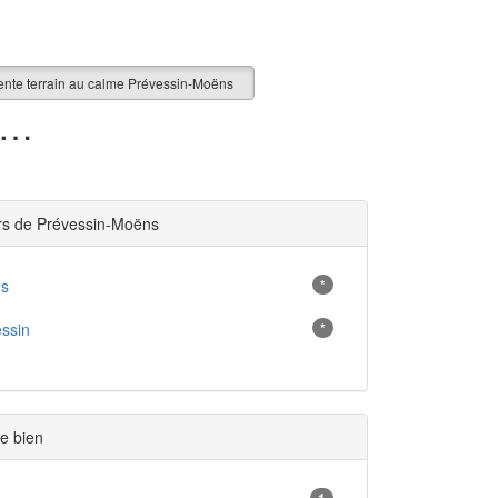
ente terrain au calme Prévessin-Moëns
errain au calme en vente à Prévessin-Moëns (01)
rs de Prévessin-Moëns
s
*
ssin
*
e bien